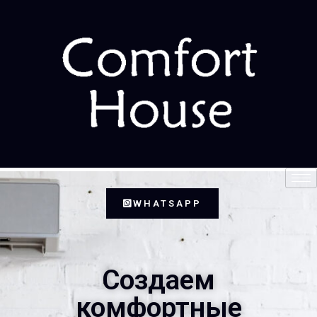
WHATSAPP
Создаем
комфортные