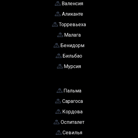
Валенсия
Аликанте
Торревьеха
Малага
Бенидорм
Бильбао
Мурсия
Пальма
Сарагоса
Кордова
Оспиталет
Севилья